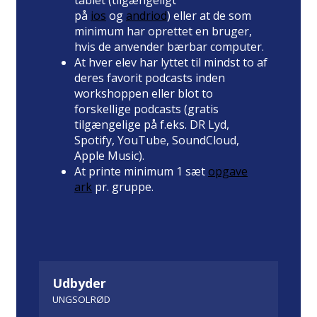
tablet (tilgængeligt
på
ios
og
andriod
) eller at de som
minimum har oprettet en bruger,
hvis de anvender bærbar computer.
At hver elev har lyttet til mindst to af
deres favorit podcasts inden
workshoppen eller blot to
forskellige podcasts (gratis
tilgængelige på f.eks. DR Lyd,
Spotify, YouTube, SoundCloud,
Apple Music).
At printe minimum 1 sæt
opgave
ark
pr. gruppe.
Udbyder
UNGSOLRØD