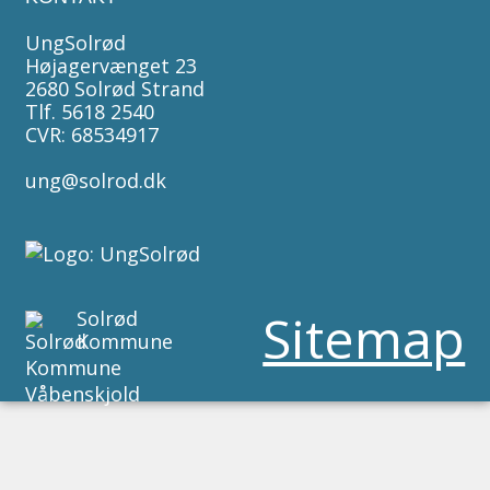
UngSolrød
Højagervænget 23
2680 Solrød Strand
Tlf. 5618 2540
CVR: 68534917
ung@solrod.dk
Sitemap
Solrød
Kommune