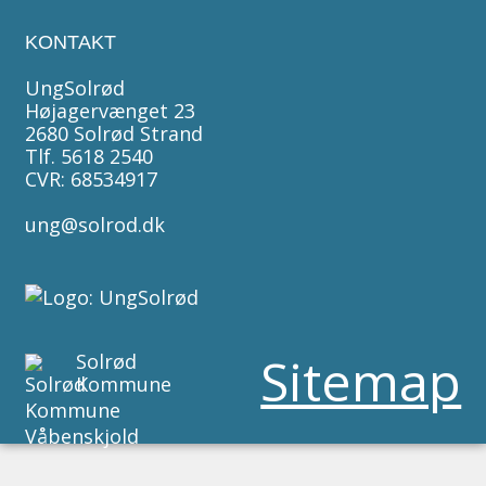
KONTAKT
UngSolrød
Højagervænget 23
2680 Solrød Strand
Tlf. 5618 2540
CVR: 68534917
ung@solrod.dk
Sitemap
Solrød
Kommune