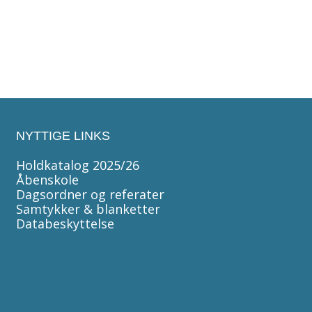
Har du spørgsmål til tilmelding?
Kontakt lederen af musikskolen Jens Engberg via
telefon
56182830
eller mail
jeen@solrod.dk
(træffetid torsdag 15.30-17.30)
NYTTIGE LINKS
Holdkatalog 2025/26
Åbenskole
Dagsordner og referater
Samtykker & blanketter
Databeskyttelse