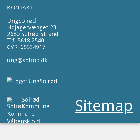
KONTAKT
UngSolrød
Højagervænget 23
2680 Solrød Strand
Tlf. 5618 2540
CVR: 68534917
ung@solrod.dk
Sitemap
Solrød
Kommune