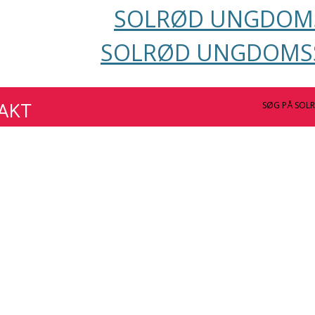
SOLRØD UNGDOMS
SOLRØD UNGDOMSS
TAKT
SØG PÅ SOL
ante myndigheds- og lovgivningsområde. Ved forløbets start
UngSolrød, der omfatter forløbets omfang, fag og indsatse
 du altid velkommen til at tage kontakt til: