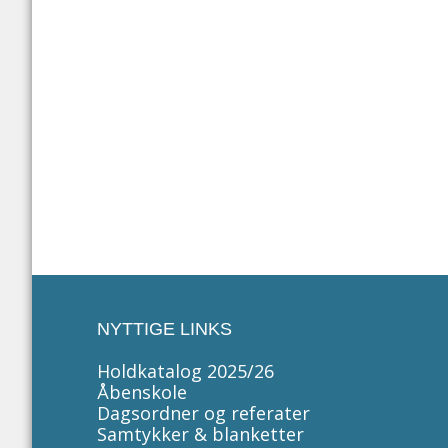
Rikke L
Leder af
Tlf:
5618
Email: r
NYTTIGE LINKS
Holdkatalog 2025/26
Åbenskole
Dagsordner og referater
Samtykker & blanketter