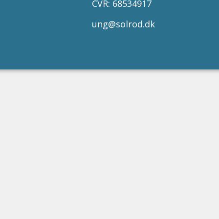
CVR: 68534917
ung@solrod.dk