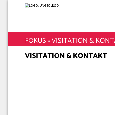
FOKUS
»
VISITATION & KON
VISITATION & KONTAKT
Visitation foregår i samarbejde med det relev
relevante myndigheder, samarbejdspartnere og 
forhold til den unges udvikling og ønsker.
Hvis du ønsker at høre mere om visitationen, er