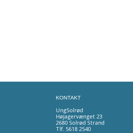
und Kyllesbech
 Vejledning & Skoleformer
2542
ky@solrod.dk
KONTAKT
UngSolrød
Højagervænget 23
2680 Solrød Strand
Tlf. 5618 2540