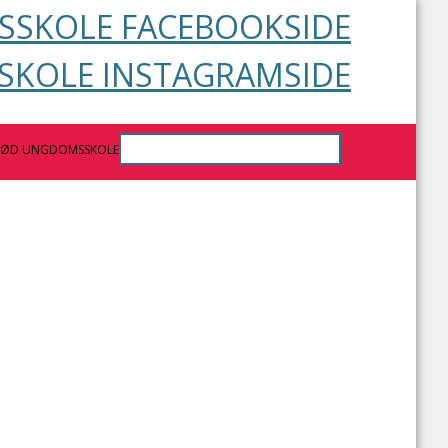
SKOLE FACEBOOKSIDE
KOLE INSTAGRAMSIDE
RØD UNGDOMSSKOLE
 aftales en handleplan med den unge, forældre,
r. Handleplanen justeres løbende i forløbet i