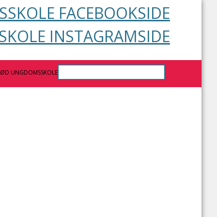
SKOLE FACEBOOKSIDE
KOLE INSTAGRAMSIDE
RØD UNGDOMSSKOLE
 Kommune har hver især fastlagt en uge,
8. klasse.
kal i praktik, kan du få oplyst af din vejleder
igt i at løse de opgaver, som arbejspladsen
er og pauser. Praktikken er ulønnet.