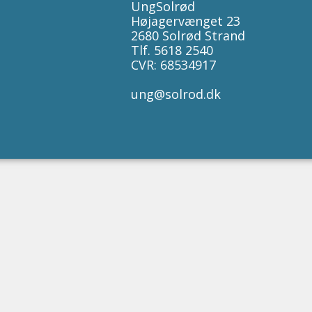
UngSolrød
Højagervænget 23
2680 Solrød Strand
Tlf. 5618 2540
CVR: 68534917
ung@solrod.dk