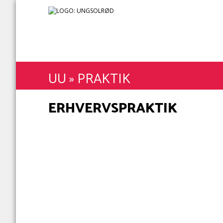
UU
»
PRAKTIK
ERHVERVSPRAKTIK
Du har mulighed for at komme i praktik i gr
hvor eleverne i 9. klasse er i praktik. På en
Praktikker, ud over de af skolerne fastlagte uger
eller på din skole.
I erhvervspraktik prøver du at være en del af
udfører. Du taler med kolleger og får indsigt i