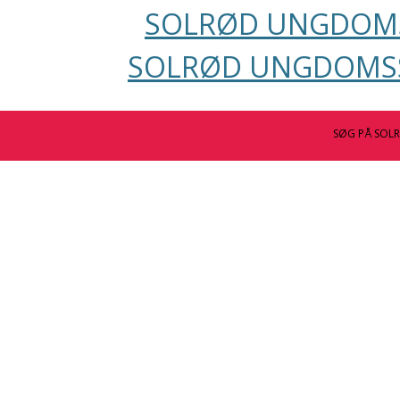
SOLRØD UNGDOMS
SOLRØD UNGDOMSS
SØG PÅ SOL
undskolen allerede fra 6. klassetrin. Skolerne i Solrød
kelte skoler er der yderligere fastlagt en praktikuge for 
, er frivillige og tilrettelægges individuelt. Hvilken uge du s
 hverdagen på en arbejdsplads. Du deltager så meget som mul
 deres fag og arbejdsliv. Du følger praktikstedets arbejdstid