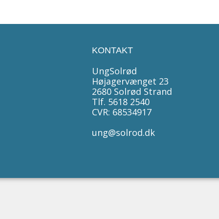
KONTAKT
UngSolrød
Højagervænget 23
2680 Solrød Strand
Tlf. 5618 2540
CVR: 68534917
ung@solrod.dk