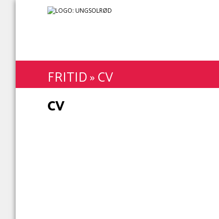
FRITID
»
CV
CV