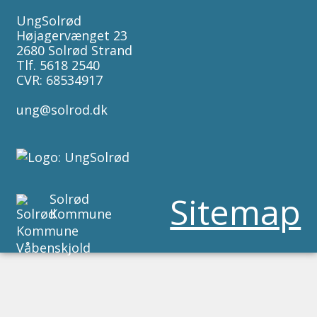
UngSolrød
Højagervænget 23
2680 Solrød Strand
Tlf. 5618 2540
CVR: 68534917
ung@solrod.dk
Sitemap
Solrød
Kommune