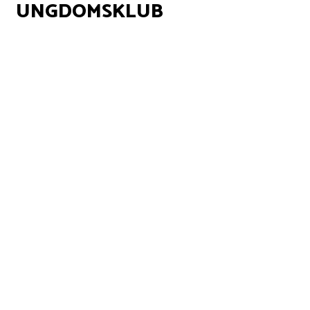
UNGDOMSKLUB
Adresser, åbningstider og
kontaktinformation
Alle unge der bor eller går i skole i Solrød kommune,
kan fra de er fyldt 13 år gå gratis i Ungdomsklub.
Hvis man går i 6. klasse og savner et sted at være
sammen med vennerne , så er det også muligt at
komme i ungdomsklubben før man fylder 13. år.