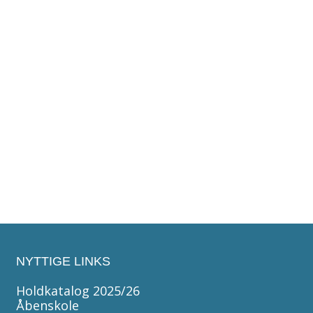
Kanotur med klubben [02.08.2027-04.08.2027]
Bamse og Frederik tager
med klubben til Susåen på
en tre dages hyggelig
kanotur. Så kom med og nyd
LanParty [13.02.2027]
solen og sommeren på
Vi gamer natten lang i E-
vandet!
sportslokalet - vi giver pizza
og faxe kondi!
NYTTIGE LINKS
Holdkatalog 2025/26
Åbenskole