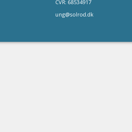
CVR: 68534917
ung@solrod.dk