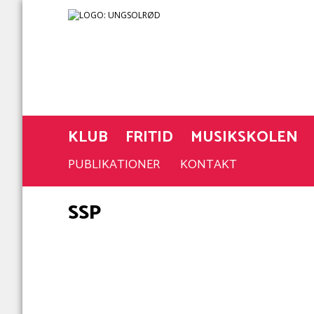
KLUB
FRITID
MUSIKSKOLEN
VALGFAG
PUBLIKATIONER
KONTAKT
SSP
SSP er en
samarbejdsform