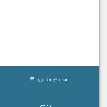
Mail:
kvn@solrod.dk
Telefon:
56182552
Mobil:
29265208