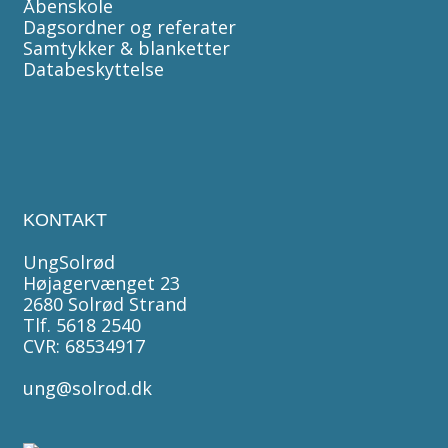
Åbenskole
Dagsordner og referater
Samtykker & blanketter
Databeskyttelse
KONTAKT
UngSolrød
Højagervænget 23
2680 Solrød Strand
Tlf. 5618 2540
CVR: 68534917
ung@solrod.dk