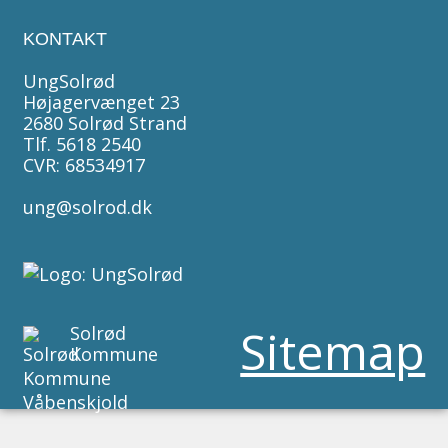
KONTAKT
UngSolrød
Højagervænget 23
2680 Solrød Strand
Tlf. 5618 2540
CVR: 68534917
ung@solrod.dk
Sitemap
Solrød
Kommune