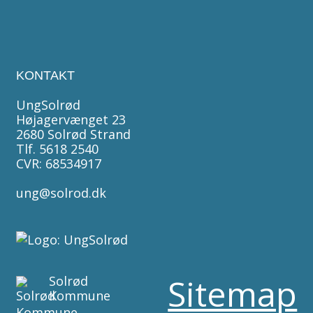
KONTAKT
UngSolrød
Højagervænget 23
2680 Solrød Strand
Tlf. 5618 2540
CVR: 68534917
ung@solrod.dk
Sitemap
Solrød
Kommune