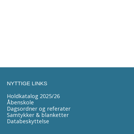
Weekendtur til Lalandia Billund [18.09.26 ]
Tag med UngSolrød på
weekend ophold i Lalandia -
uden forældre! Vi tager i
feriehus i Billund, og giver
den gas i Lalandias lune
bølger dagen lang
Åbent for tilmelding
NYTTIGE LINKS
Holdkatalog 2025/26
Åbenskole
Dagsordner og referater
Samtykker & blanketter
Databeskyttelse